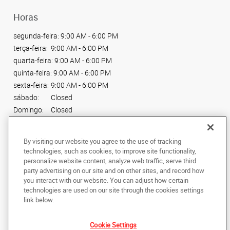
Horas
segunda-feira:
9:00 AM - 6:00 PM
terça-feira:
9:00 AM - 6:00 PM
quarta-feira:
9:00 AM - 6:00 PM
quinta-feira:
9:00 AM - 6:00 PM
sexta-feira:
9:00 AM - 6:00 PM
sábado:
Closed
Domingo:
Closed
Conecte-se conosco
By visiting our website you agree to the use of tracking
technologies, such as cookies, to improve site functionality,
personalize website content, analyze web traffic, serve third
party advertising on our site and on other sites, and record how
you interact with our website. You can adjust how certain
technologies are used on our site through the cookies settings
Copyright © 2024 AlphaGraphics Printshops do Brasil. Todos os direitos
link below.
reservados.
Rua Antônio do Campo, 85
,
Sala 02
,
Sao Paulo
04459-000
BR
Cookie Settings