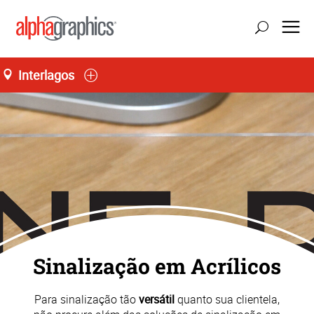
Interlagos
Home
Sinalização em Acrílicos
Para sinalização tão
versátil
quanto sua clientela,